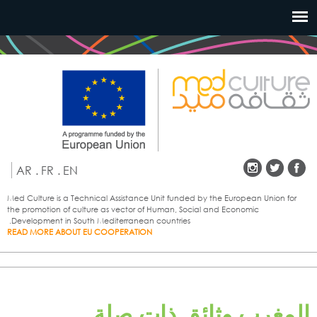
تجاوز
إلى
المحتوى
الرئيسي
AR
.
FR
.
EN
Med Culture is a Technical Assistance Unit funded by the European Union for
the promotion of culture as vector of Human, Social and Economic
Development in South Mediterranean countries.
READ MORE ABOUT EU COOPERATION
المغرب وثائق ذات صلة