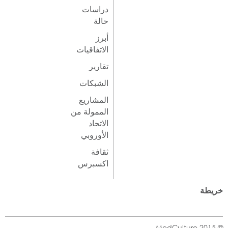
دراسات
حالة
أبرز
الاتفاقيات
تقارير
الشبكات
المشاريع
الممولة من
الاتحاد
الأوروبي
ثقافة
اكسبرس
خريطة
© MedCulture 2015