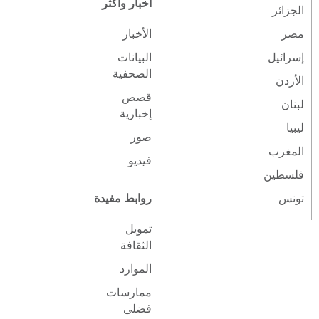
أخبار وأكثر
الجزائر
مصر
الأخبار
إسرائيل
البيانات
الصحفية
الأردن
قصص
لبنان
إخبارية
ليبيا
صور
المغرب
فيديو
فلسطين
تونس
روابط مفيدة
تمويل
الثقافة
الموارد
ممارسات
فضلى