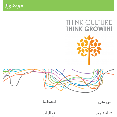
موضوع
من نحن
انشطتنا
ثقافة ميد
فعاليات