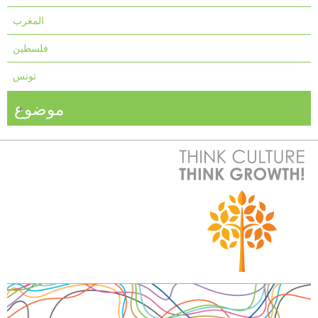
المغرب
فلسطين
تونس
موضوع