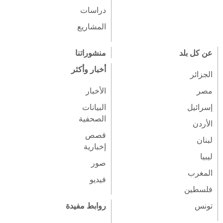
دراسات
المشاريع
عن كل بلد
منشوراتنا
أخبار وأكثر
الجزائر
مصر
الأخبار
إسرائيل
البيانات
الصحفية
الأردن
قصص
لبنان
إخبارية
ليبيا
صور
المغرب
فيديو
فلسطين
تونس
روابط مفيدة