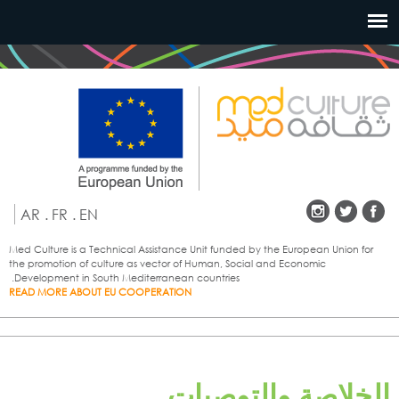
تجاوز
إلى
المحتوى
الرئيسي
AR
.
FR
.
EN
Med Culture is a Technical Assistance Unit funded by the European Union for
the promotion of culture as vector of Human, Social and Economic
Development in South Mediterranean countries.
READ MORE ABOUT EU COOPERATION
الخلاصة والتوصيات