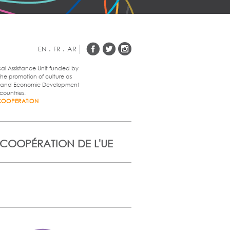
EN
.
FR
.
AR
cal Assistance Unit funded by
he promotion of culture as
al and Economic Development
countries.
COOPERATION
 COOPÉRATION DE L'UE