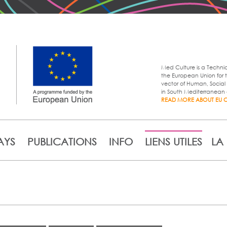
Aller au
contenu
principal
Med Culture is a Techni
the European Union for t
vector of Human, Soci
in South Mediterranean 
READ MORE ABOUT EU 
AYS
PUBLICATIONS
INFO
LIENS UTILES
LA