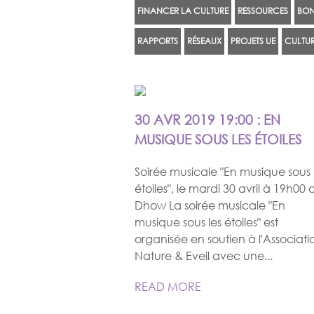
FINANCER LA CULTURE
RESSOURCES
BON
RAPPORTS
RÉSEAUX
PROJETS UE
CULTUR
PAGES
30 AVR 2019 19:00 : EN
MUSIQUE SOUS LES ÉTOILES
Soirée musicale "En musique sous 
étoiles", le mardi 30 avril à 19h00 
Dhow La soirée musicale "En
musique sous les étoiles" est
organisée en soutien à l'Associati
Nature & Eveil avec une...
READ MORE