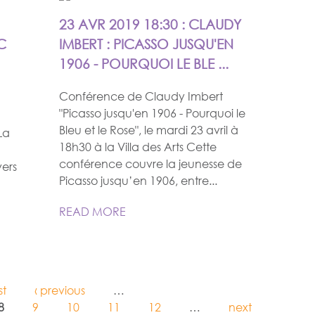
23 AVR 2019 18:30 : CLAUDY
C
IMBERT : PICASSO JUSQU'EN
1906 - POURQUOI LE BLE ...
Conférence de Claudy Imbert
"Picasso jusqu'en 1906 - Pourquoi le
Bleu et le Rose", le mardi 23 avril à
La
18h30 à la Villa des Arts Cette
conférence couvre la jeunesse de
ers
Picasso jusqu’en 1906, entre...
READ MORE
st
‹ previous
…
8
9
10
11
12
…
next